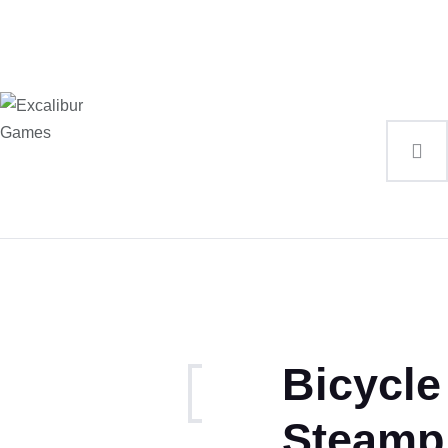
Magic the Gathering
Giochi da tavolo
Giochi di Ruolo
Giochi di Carte
Accessori
Gadgets
Bicycle
Descrizione
Steamp