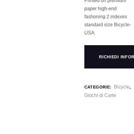
Printed on premium
paper high-end
fashoning 2 indexes
standard size Bicycle-
USA
RICHIEDI INFO
Bicycle
CATEGORIE:
,
Giochi di Carte