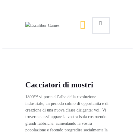
Magic the Gathering
Giochi da tavolo
Giochi di Ruolo
Giochi di Carte
Accessori
Gadgets
Cacciatori di mostri
1800™ vi porta all’alba della rivoluzione
industriale, un periodo colmo di opportunità e di
creazione di una nuova classe dirigente: voi! Vi
troverete a sviluppare la vostra isola costruendo
grandi fabbriche, aumentando la vostra
popolazione e facendo progredire socialmente la