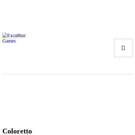
Magic the Gathering
Giochi da tavolo
Giochi di Ruolo
Giochi di Carte
Accessori
Gadgets
Coloretto