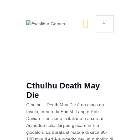
Magic the Gathering
Giochi da tavolo
Giochi di Ruolo
Giochi di Carte
Accessori
Gadgets
Cthulhu Death May
Die
Cthulhu – Death May Die è un gioco da
tavolo, creato da Eric M. Lang e Rob
Daviau. L’edizione in italiano è a cura di
Asmodee Italia. Si può giocare in 1-5
giocatori. La durata stimata è di circa 90-
120 minuti ed è suggerito per un pubblico di