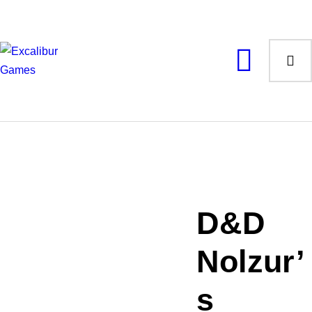
Magic the Gathering
Giochi da tavolo
Giochi di Ruolo
Giochi di Carte
Accessori
Gadgets
D&D
Nolzur’
s