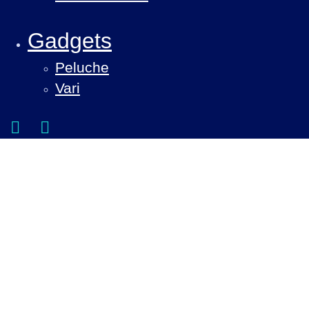
Gadgets
Peluche
Vari