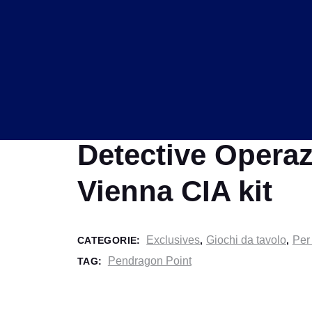
Detective Opera
Vienna CIA kit
Exclusives
Giochi da tavolo
Per
CATEGORIE:
,
,
Pendragon Point
TAG: