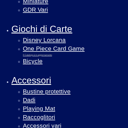
Miniature
GDR Vari
Giochi di Carte
Disney Lorcana
One Piece Card Game
Il Catalogo è in aggiornamento
Bicycle
Accessori
Bustine protettive
Dadi
Playing Mat
Raccoglitori
Accessori vari