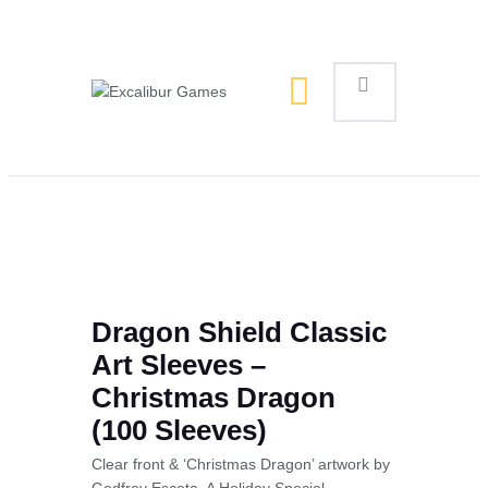
Magic the Gathering
Giochi da tavolo
Giochi di Ruolo
Giochi di Carte
Accessori
Gadgets
Dragon Shield Classic
Art Sleeves –
Christmas Dragon
(100 Sleeves)
Clear front & ‘Christmas Dragon’ artwork by