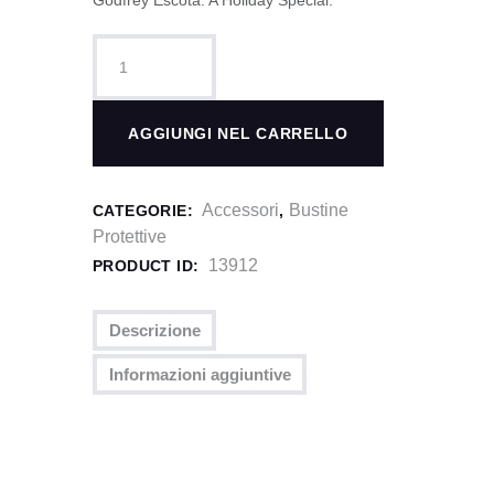
Godfrey Escota. A Holiday Special.
Dragon
Shield
Classic
Art
AGGIUNGI NEL CARRELLO
Sleeves
-
Christmas
Accessori
Bustine
CATEGORIE:
,
Dragon
Protettive
(100
13912
PRODUCT ID:
Sleeves)
quantità
Descrizione
Informazioni aggiuntive