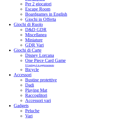
Per 2 giocatori
Escape Room
Boardgames in English
Giochi in Offerta
Giochi di Ruolo
D&D GDR
Miscellanea
Miniature
GDR Vari
Giochi di Carte
Disney Lorcana
One Piece Card Game
Il Catalogo è in aggiornamento
Bicycle
Accessori
Bustine protettive
Dadi
Playing Mat
Raccoglitori
Accessori vari
Gadgets
Peluche
Vari