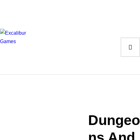
Magic the Gathering
Giochi da tavolo
Giochi di Ruolo
Giochi di Carte
Accessori
Gadgets
Dungeo
ns And