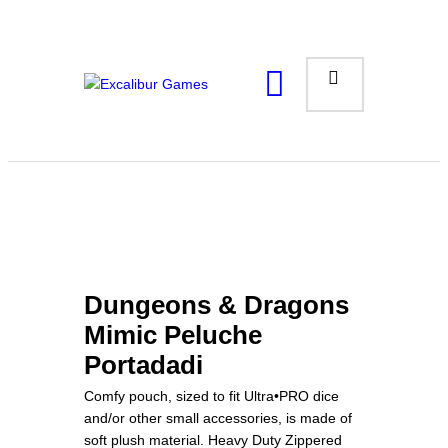
Magic the Gathering
Giochi da tavolo
Giochi di Ruolo
Giochi di Carte
Accessori
Gadgets
Dungeons & Dragons
Mimic Peluche
Portadadi
Comfy pouch, sized to fit Ultra•PRO dice
and/or other small accessories, is made of
soft plush material. Heavy Duty Zippered