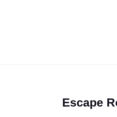
Magic the Gathering
Giochi da tavolo
Giochi di Ruolo
Giochi di Carte
Accessori
Gadgets
Escape R