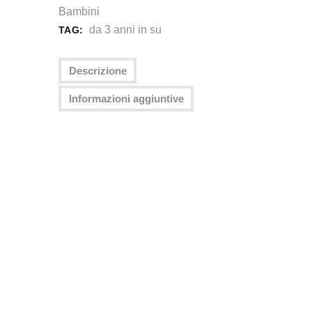
Bambini
da 3 anni in su
TAG:
Descrizione
Informazioni aggiuntive
OUT OF
STOCK
Le Leggende Di Andor Junior