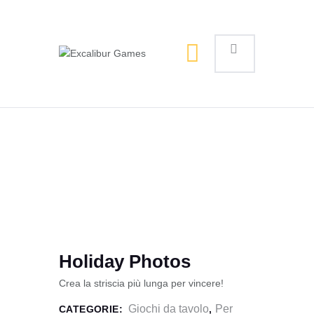
Magic the Gathering
Giochi da tavolo
Giochi di Ruolo
Giochi di Carte
Accessori
Gadgets
Holiday Photos
Crea la striscia più lunga per vincere!
Giochi da tavolo
Per
CATEGORIE:
,