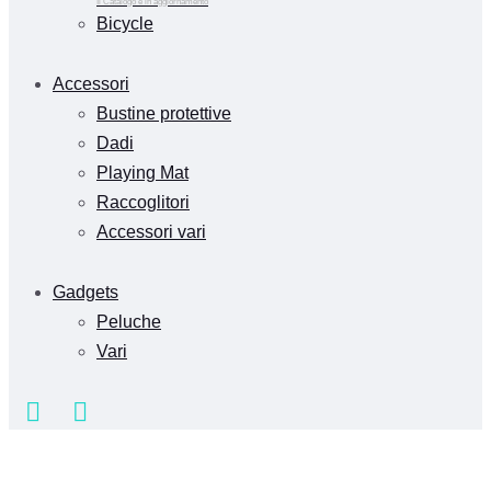
Il Catalogo è in aggiornamento
Bicycle
Accessori
Bustine protettive
Dadi
Playing Mat
Raccoglitori
Accessori vari
Gadgets
Peluche
Vari