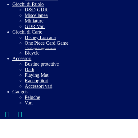
Giochi di Ruolo
D&D GDR
Miscellanea
Miniature
GDR Vari
Giochi di Carte
Disney Lorcana
One Piece Card Game
Il Catalogo è in aggiornamento
Bicycle
Accessori
Bustine protettive
Dadi
Playing Mat
Raccoglitori
Accessori vari
Gadgets
Peluche
Vari