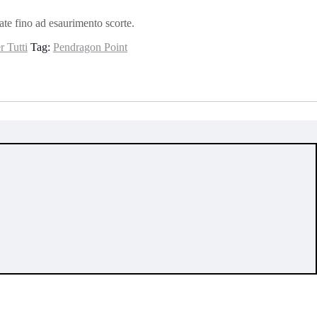
 fino ad esaurimento scorte.
r Tutti
Tag:
Pendragon Point