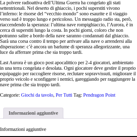
La polvere radioattiva dell’Ultima Guerra ha congelato gli stati
settentrionali. Nel deserto di ghiaccio, i pochi superstiti vivono
l’inferno: le risorse del “vecchio mondo” sono esaurite e il viaggio
verso sud è troppo lungo e pericoloso. Un messaggio radio sta, però,
riaccendendo la speranza: l’ultima nave rompighiaccio, l’Aurora, è in
cerca di superstiti lungo la costa. In pochi giorni, coloro che non
potranno salire a bordo della nave saranno condannati dal ghiaccio.
Sarà una corsa contro il tempo per arrivare alla nave o arrendersi alla
disperazione: c’è ancora un barlume di speranza allegorizzante, una
luce da afferrare prima che sia troppo tardi.
Last Aurora è un gioco post apocalittico per 2-4 giocatori, ambientato
in una terra congelata e desolata. Ogni giocatore deve gestire il proprio
equipaggio per raccogliere risorse, reclutare sopravvissuti, migliorare il
proprio veicolo e sconfiggere i nemici, gareggiando per raggiungere la
nave prima che sia troppo tardi.
Categorie:
Giochi da tavolo
,
Per Tutti
Tag:
Pendragon Point
Informazioni aggiuntive
Informazioni aggiuntive