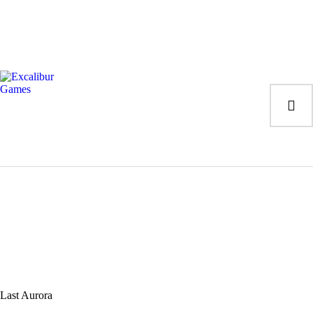
Magic the Gathering
Giochi da tavolo
Giochi di Ruolo
Giochi di Carte
Accessori
Gadgets
Last Aurora