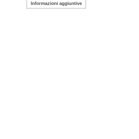
Informazioni aggiuntive
7 Wonders Edifice
Zombicide Undead Or Alive