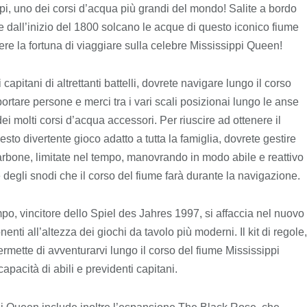
pi, uno dei corsi d’acqua più grandi del mondo! Salite a bordo
he dall’inizio del 1800 solcano le acque di questo iconico fiume
re la fortuna di viaggiare sulla celebre Mississippi Queen!
capitani di altrettanti battelli, dovrete navigare lungo il corso
ortare persone e merci tra i vari scali posizionai lungo le anse
ei molti corsi d’acqua accessori. Per riuscire ad ottenere il
sto divertente gioco adatto a tutta la famiglia, dovrete gestire
carbone, limitate nel tempo, manovrando in modo abile e reattivo
e degli snodi che il corso del fiume farà durante la navigazione.
o, vincitore dello Spiel des Jahres 1997, si affaccia nel nuovo
nti all’altezza dei giochi da tavolo più moderni. Il kit di regole,
ermette di avventurarvi lungo il corso del fiume Mississippi
apacità di abili e previdenti capitani.