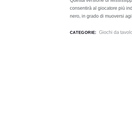
Questa versione di Mississip
consentirà al giocatore più in
nero, in grado di muoversi ag
Giochi da tavol
CATEGORIE: