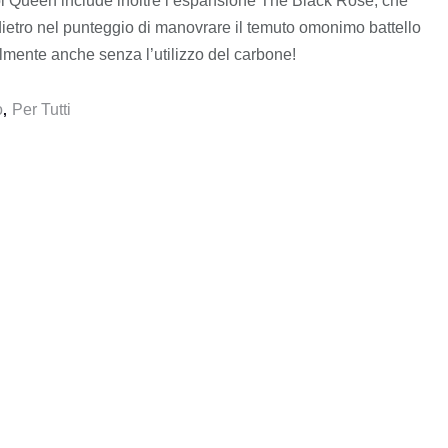
pi Queen include inoltre l’espansione The Black Rose, che
dietro nel punteggio di manovrare il temuto omonimo battello
ilmente anche senza l’utilizzo del carbone!
o
Per Tutti
,