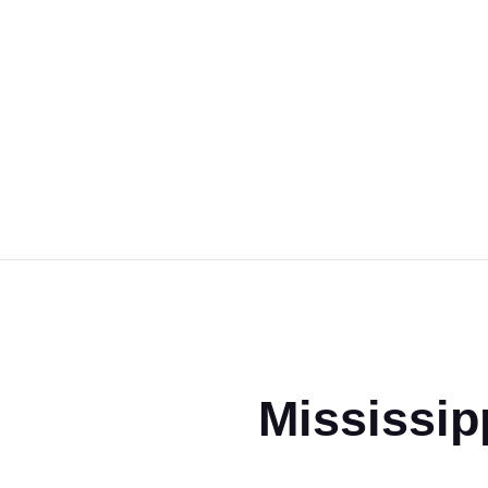
Magic the Gathering
Giochi da tavolo
Giochi di Ruolo
Giochi di Carte
Accessori
Gadgets
Mississip