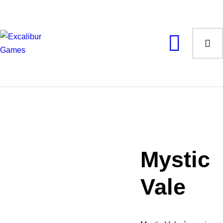
Magic the Gathering
Giochi da tavolo
Giochi di Ruolo
Giochi di Carte
Accessori
Gadgets
Mystic
Vale