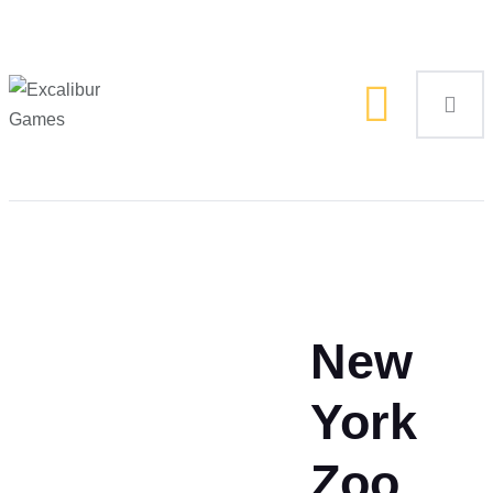
Magic the Gathering
Giochi da tavolo
Giochi di Ruolo
Giochi di Carte
Accessori
Gadgets
New
York
Zoo