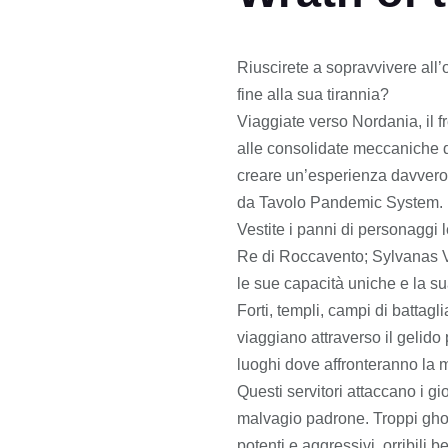
Riuscirete a sopravvivere all’
fine alla sua tirannia?
Viaggiate verso Nordania, il f
alle consolidate meccaniche d
creare un’esperienza davvero 
da Tavolo Pandemic System.
Vestite i panni di personaggi
Re di Roccavento; Sylvanas Ve
le sue capacità uniche e la sua
Forti, templi, campi di battagl
viaggiano attraverso il gelido
luoghi dove affronteranno la 
Questi servitori attaccano i gi
malvagio padrone. Troppi gho
potenti e aggressivi, orribili