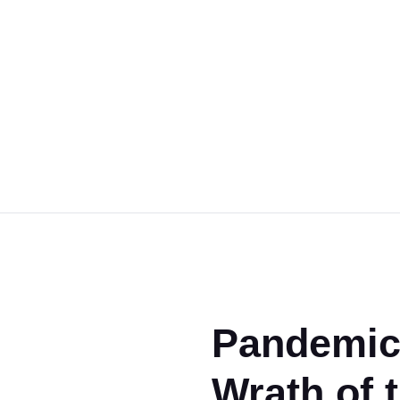
Magic the Gathering
Giochi da tavolo
Giochi di Ruolo
Giochi di Carte
Accessori
Gadgets
Pandemic 
Wrath of 