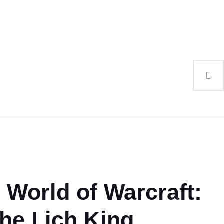
World of Warcraft:
the Lich King