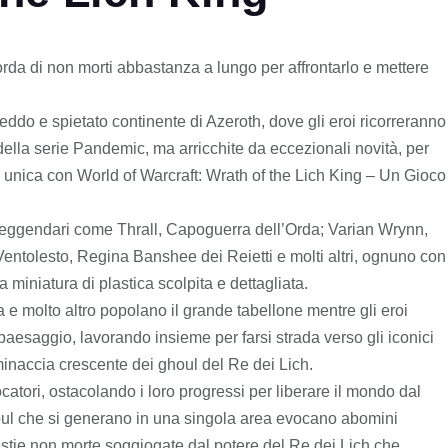
orda di non morti abbastanza a lungo per affrontarlo e mettere
reddo e spietato continente di Azeroth, dove gli eroi ricorreranno
ella serie Pandemic, ma arricchite da eccezionali novità, per
unica con World of Warcraft: Wrath of the Lich King – Un Gioco
 leggendari come Thrall, Capoguerra dell’Orda; Varian Wrynn,
ntolesto, Regina Banshee dei Reietti e molti altri, ognuno con
 miniatura di plastica scolpita e dettagliata.
ia e molto altro popolano il grande tabellone mentre gli eroi
 paesaggio, lavorando insieme per farsi strada verso gli iconici
minaccia crescente dei ghoul del Re dei Lich.
ocatori, ostacolando i loro progressi per liberare il mondo dal
ul che si generano in una singola area evocano abomini
 bestie non morte soggiogate dal potere del Re dei Lich che