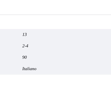
13
2-4
90
Italiano
Frostpunk