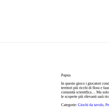
Magic the Gathering
Giochi da tavolo
Giochi di Ruolo
Giochi di Carte
Accessori
Gadgets
Papua
In questo gioco i giocatori co
territori più ricchi di flora e f
comunità scientifica… Ma solo s
le scoperte più rilevanti sarà ri
Categorie:
Giochi da tavolo
,
Pe