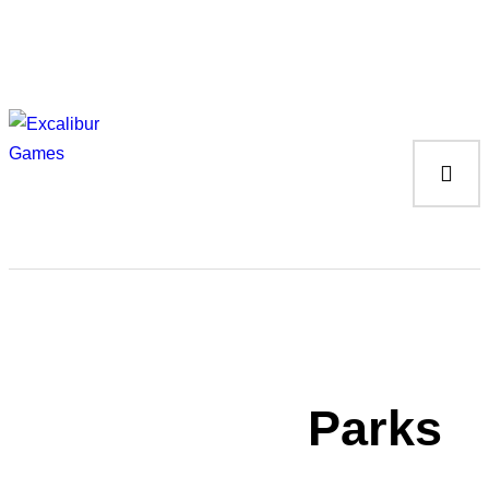
Magic the Gathering
Giochi da tavolo
Giochi di Ruolo
Giochi di Carte
Accessori
Gadgets
Parks
–