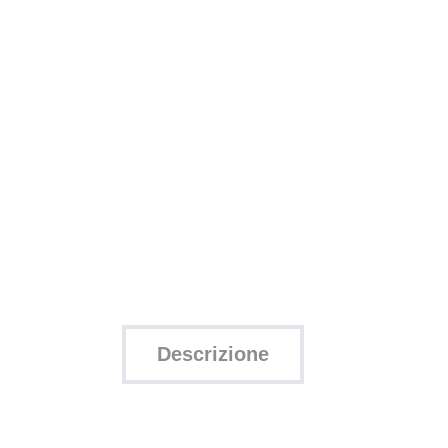
Descrizione