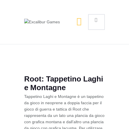
Magic the Gathering
Giochi da tavolo
Giochi di Ruolo
Giochi di Carte
Accessori
Gadgets
Root: Tappetino Laghi
e Montagne
Tappetino Laghi e Montagne è un tappetino
da gioco in neoprene a doppia faccia per il
gioco di guerra e tattica di Root che
rappresenta da un lato una plancia da gioco
con grafica montana e dall’altro una plancia
da gioco con grafica lacustre. Per utilizzare