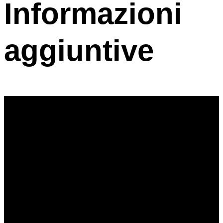
Informazioni
aggiuntive
Giochi
Età
7
Durata
30
Lingua