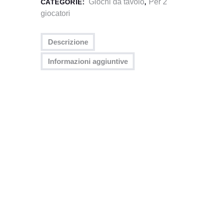
Giochi da tavolo
Per 2
CATEGORIE:
,
giocatori
Descrizione
Informazioni aggiuntive
Agricola – Tutte Le Creature
Grandi E Piccole