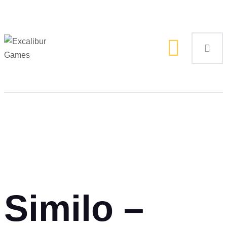
Magic the Gathering
Giochi da tavolo
Giochi di Ruolo
Giochi di Carte
Accessori
Gadgets
Similo –