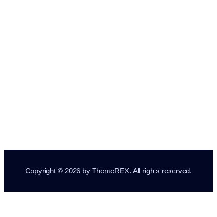
Port Royal – Big Box
AGGIUNGI NEL CARRELLO
Copyright © 2026 by ThemeREX. All rights reserved.