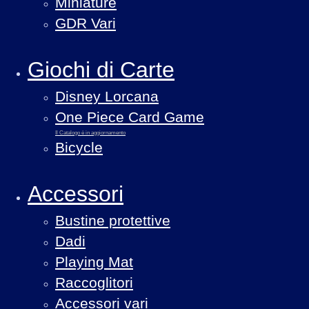
Miniature
GDR Vari
Giochi di Carte
Disney Lorcana
One Piece Card Game
Il Catalogo è in aggiornamento
Bicycle
Accessori
Bustine protettive
Dadi
Playing Mat
Raccoglitori
Accessori vari