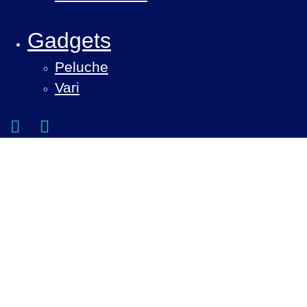
Gadgets
Peluche
Vari