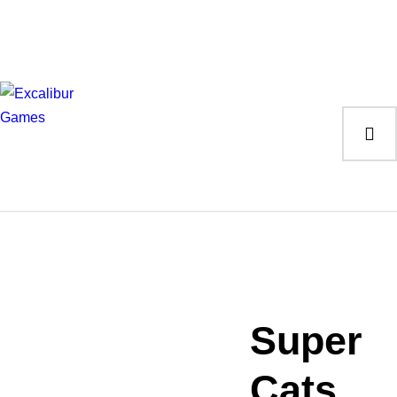
Magic the Gathering
Giochi da tavolo
Giochi di Ruolo
Giochi di Carte
Accessori
Gadgets
Super
Cats