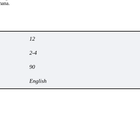
omana.
12
2-4
90
English
Black Angel