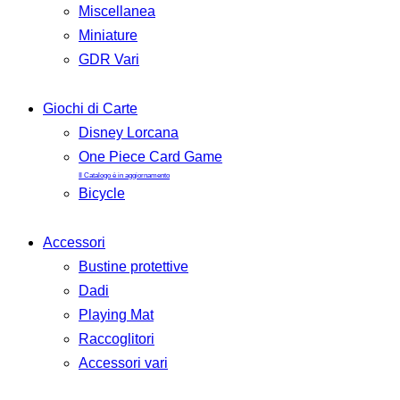
Miscellanea
Miniature
GDR Vari
Giochi di Carte
Disney Lorcana
One Piece Card Game
Il Catalogo è in aggiornamento
Bicycle
Accessori
Bustine protettive
Dadi
Playing Mat
Raccoglitori
Accessori vari