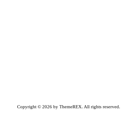
Magic: The Gathering – FINAL FANTASY
AGGIUNGI NEL CARRELLO
Copyright © 2026 by ThemeREX. All rights reserved.