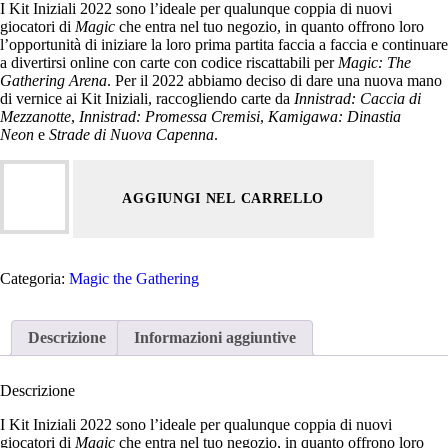
I Kit Iniziali 2022 sono l’ideale per qualunque coppia di nuovi
giocatori di
Magic
che entra nel tuo negozio, in quanto offrono loro
l’opportunità di iniziare la loro prima partita faccia a faccia e continuare
a divertirsi online con carte con codice riscattabili per
Magic: The
Gathering Arena
. Per il 2022 abbiamo deciso di dare una nuova mano
di vernice ai Kit Iniziali, raccogliendo carte da
Innistrad: Caccia di
Mezzanotte
,
Innistrad: Promessa Cremisi
,
Kamigawa: Dinastia
Neon
e
Strade di Nuova Capenna
.
Magic
the
AGGIUNGI NEL CARRELLO
Gathering
Kit
Iniziale
2022
quantità
Categoria:
Magic the Gathering
Descrizione
Informazioni aggiuntive
Descrizione
I Kit Iniziali 2022 sono l’ideale per qualunque coppia di nuovi
giocatori di
Magic
che entra nel tuo negozio, in quanto offrono loro