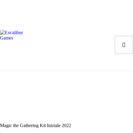
Magic the Gathering
Giochi da tavolo
Giochi di Ruolo
Giochi di Carte
Accessori
Gadgets
Magic the Gathering Kit Iniziale 2022