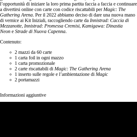
l’opportunità di iniziare la loro prima partita faccia a faccia e continuare
a divertirsi online con carte con codice riscattabili per
Magic: The
Gathering Arena
. Per il 2022 abbiamo deciso di dare una nuova mano
di vernice ai Kit Iniziali, raccogliendo carte da
Innistrad: Caccia di
Mezzanotte
,
Innistrad: Promessa Cremisi
,
Kamigawa: Dinastia
Neon
e
Strade di Nuova Capenna
.
Contenuto:
2 mazzi da 60 carte
1 carta foil in ogni mazzo
1 carta promozionale
2 carte riscattabili di
Magic: The Gathering Arena
1 inserto sulle regole e l’ambientazione di
Magic
2 portamazzi
Informazioni aggiuntive
Giochi
Lingua
Italiano