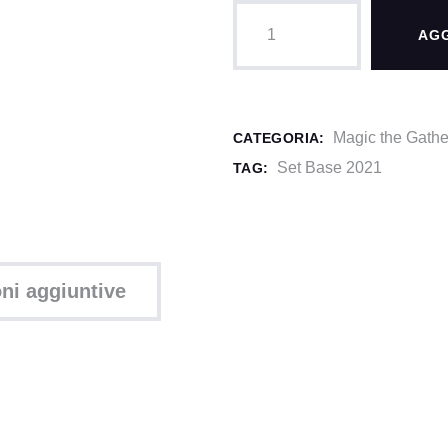
Set
AGG
Base
2021
Bundle
quantità
Magic the Gathe
CATEGORIA:
Set Base 2021
TAG:
ni aggiuntive