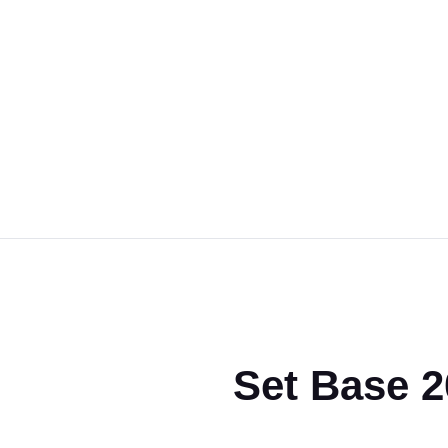
Magic the Gathering
Giochi da tavolo
Giochi di Ruolo
Giochi di Carte
Accessori
Gadgets
Set Base 